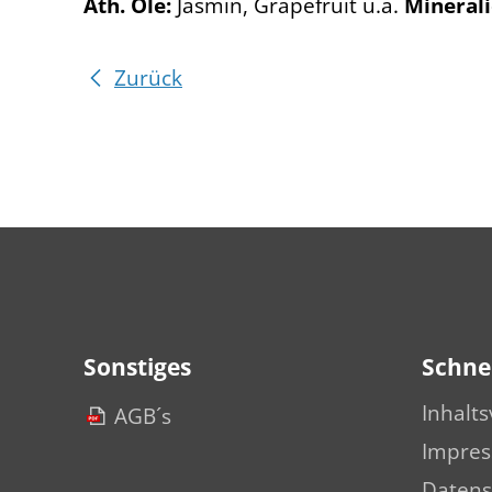
Äth. Öle:
Jasmin, Grapefruit u.a.
Mineral
Zurück
Sonstiges
Schnel
Inhalts
AGB´s
Impre
Datens