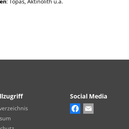
ien
: Topas, Aktinolith u.a.
lzugriff
Social Media
verzeichnis
ssum
chutz