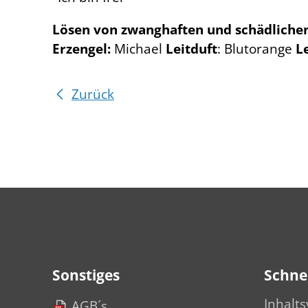
Lösen von zwanghaften und schädlichen 
Erzengel:
Michael
Leitduft
: Blutorange
L
Zurück
Sonstiges
Schnel
Inhalts
AGB´s